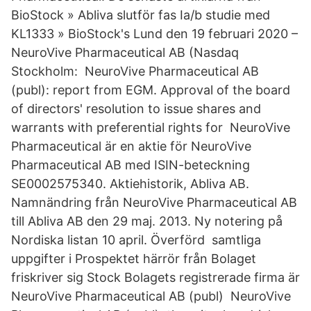
BioStock » Abliva slutför fas Ia/b studie med
KL1333 » BioStock's Lund den 19 februari 2020 –
NeuroVive Pharmaceutical AB (Nasdaq
Stockholm: NeuroVive Pharmaceutical AB
(publ): report from EGM. Approval of the board
of directors' resolution to issue shares and
warrants with preferential rights for NeuroVive
Pharmaceutical är en aktie för NeuroVive
Pharmaceutical AB med ISIN-beteckning
SE0002575340. Aktiehistorik, Abliva AB.
Namnändring från NeuroVive Pharmaceutical AB
till Abliva AB den 29 maj. 2013. Ny notering på
Nordiska listan 10 april. Överförd samtliga
uppgifter i Prospektet härrör från Bolaget
friskriver sig Stock Bolagets registrerade firma är
NeuroVive Pharmaceutical AB (publ) NeuroVive