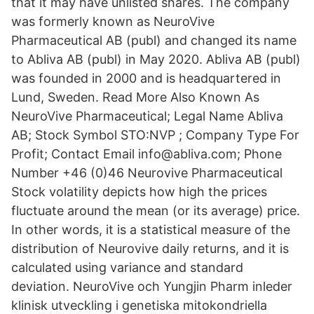
that it may have unlisted shares. The company
was formerly known as NeuroVive
Pharmaceutical AB (publ) and changed its name
to Abliva AB (publ) in May 2020. Abliva AB (publ)
was founded in 2000 and is headquartered in
Lund, Sweden. Read More Also Known As
NeuroVive Pharmaceutical; Legal Name Abliva
AB; Stock Symbol STO:NVP ; Company Type For
Profit; Contact Email info@abliva.com; Phone
Number +46 (0)46 Neurovive Pharmaceutical
Stock volatility depicts how high the prices
fluctuate around the mean (or its average) price.
In other words, it is a statistical measure of the
distribution of Neurovive daily returns, and it is
calculated using variance and standard
deviation. NeuroVive och Yungjin Pharm inleder
klinisk utveckling i genetiska mitokondriella