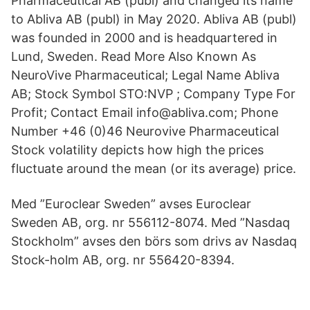
Pharmaceutical AB (publ) and changed its name
to Abliva AB (publ) in May 2020. Abliva AB (publ)
was founded in 2000 and is headquartered in
Lund, Sweden. Read More Also Known As
NeuroVive Pharmaceutical; Legal Name Abliva
AB; Stock Symbol STO:NVP ; Company Type For
Profit; Contact Email info@abliva.com; Phone
Number +46 (0)46 Neurovive Pharmaceutical
Stock volatility depicts how high the prices
fluctuate around the mean (or its average) price.
Med ”Euroclear Sweden” avses Euroclear
Sweden AB, org. nr 556112-8074. Med ”Nasdaq
Stockholm” avses den börs som drivs av Nasdaq
Stock-holm AB, org. nr 556420-8394.