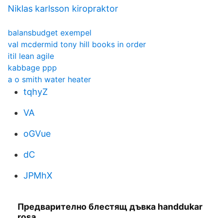
Niklas karlsson kiropraktor
balansbudget exempel
val mcdermid tony hill books in order
itil lean agile
kabbage ppp
a o smith water heater
tqhyZ
VA
oGVue
dC
JPMhX
Предварително блестящ дъвка handdukar
rosa