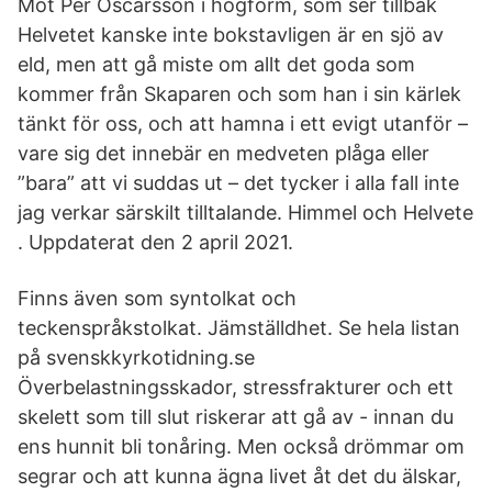
Möt Per Oscarsson i högform, som ser tillbak
Helvetet kanske inte bokstavligen är en sjö av
eld, men att gå miste om allt det goda som
kommer från Skaparen och som han i sin kärlek
tänkt för oss, och att hamna i ett evigt utanför –
vare sig det innebär en medveten plåga eller
”bara” att vi suddas ut – det tycker i alla fall inte
jag verkar särskilt tilltalande. Himmel och Helvete
. Uppdaterat den 2 april 2021.
Finns även som syntolkat och
teckenspråkstolkat. Jämställdhet. Se hela listan
på svenskkyrkotidning.se
Överbelastningsskador, stressfrakturer och ett
skelett som till slut riskerar att gå av - innan du
ens hunnit bli tonåring. Men också drömmar om
segrar och att kunna ägna livet åt det du älskar,