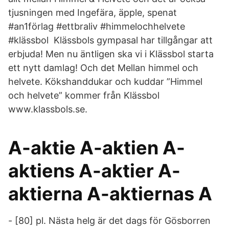
tjusningen med Ingefära, äpple, spenat
#an1förlag #ettbraliv #himmelochhelvete
#klässbol Klässbols gympasal har tillgångar att
erbjuda! Men nu äntligen ska vi i Klässbol starta
ett nytt damlag! Och det Mellan himmel och
helvete. Kökshanddukar och kuddar ”Himmel
och helvete” kommer från Klässbol
www.klassbols.se.
A-aktie A-aktien A-
aktiens A-aktier A-
aktierna A-aktiernas A
- [80] pl. Nästa helg är det dags för Gösborren