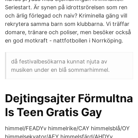
Seriestart. Är synen på idrottsrörelsen som ren
och ärlig förlegad och naiv? Kriminella gäng vill
rekrytera samma barn som klubbarna. Vi träffar
domare, tränare och poliser, men besöker också
en god motkraft - nattfotbollen i Norrköping.
då festivalbesökarna kunnat njuta av
musiken under en blå sommarhimmel.
Dejtingsajter Förmultna
Is Teen Gratis Gay
himmel/FEADYv himmelrike/CAY himmelsblå/OY
himmelsekvator/AEY himmelsfärd/AHDYv