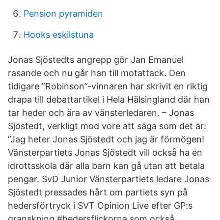
Pension pyramiden
Hooks eskilstuna
Jonas Sjöstedts angrepp gör Jan Emanuel
rasande och nu går han till motattack. Den
tidigare ”Robinson”-vinnaren har skrivit en riktig
drapa till debattartikel i Hela Hälsingland där han
tar heder och ära av vänsterledaren. – Jonas
Sjöstedt, verkligt mod vore att säga som det är:
”Jag heter Jonas Sjöstedt och jag är förmögen!
Vänsterpartiets Jonas Sjöstedt vill också ha en
idrottsskola där alla barn kan gå utan att betala
pengar. SvD Junior Vänsterpartiets ledare Jonas
Sjöstedt pressades hårt om partiets syn på
hedersförtryck i SVT Opinion Live efter GP:s
granskning #hedersflickorna som också