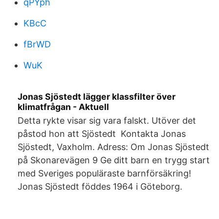
qPYph
KBcC
fBrWD
WuK
Jonas Sjöstedt lägger klassfilter över
klimatfrågan - Aktuell
Detta rykte visar sig vara falskt. Utöver det
påstod hon att Sjöstedt Kontakta Jonas
Sjöstedt, Vaxholm. Adress: Om Jonas Sjöstedt
på Skonarevägen 9 Ge ditt barn en trygg start
med Sveriges populäraste barnförsäkring!
Jonas Sjöstedt föddes 1964 i Göteborg.