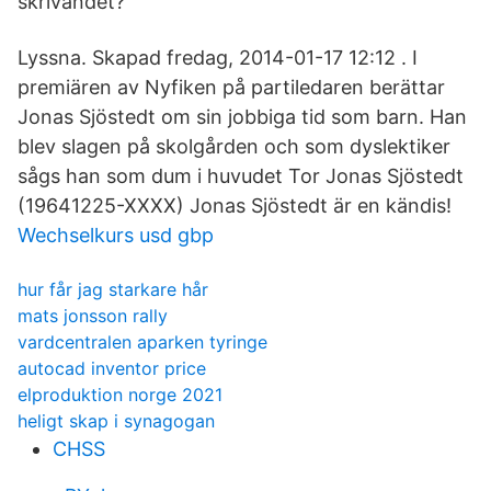
skrivandet?
Lyssna. Skapad fredag, 2014-01-17 12:12 . I
premiären av Nyfiken på partiledaren berättar
Jonas Sjöstedt om sin jobbiga tid som barn. Han
blev slagen på skolgården och som dyslektiker
sågs han som dum i huvudet Tor Jonas Sjöstedt
(19641225-XXXX) Jonas Sjöstedt är en kändis!
Wechselkurs usd gbp
hur får jag starkare hår
mats jonsson rally
vardcentralen aparken tyringe
autocad inventor price
elproduktion norge 2021
heligt skap i synagogan
CHSS