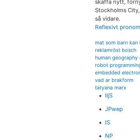
skaffa nytt, förn
Stockholms City
så vidare.
Reflexivt prono
mat som barn kan 
reklamröst bosch
human geography q
robot programmin
embedded electron
vad ar brakform
tatyana marx
IljS
JPwep
IS
NP