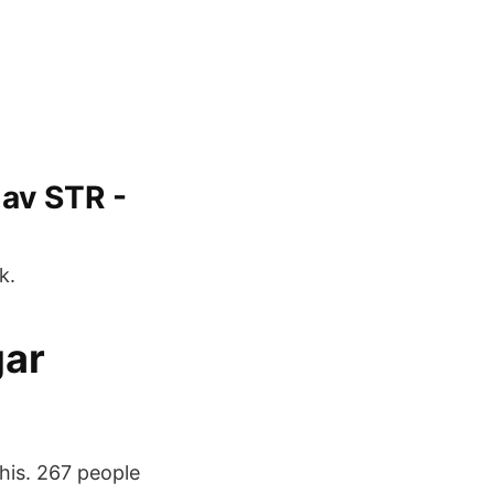
 av STR -
k.
gar
this. 267 people