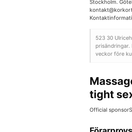
Stockholm. Götebo
kontakt@korkorts
Kontaktinformat
523 30 Ulriceh
prisändringar.
veckor före ku
Massage
tight se
Official sponsor
Förarprovs