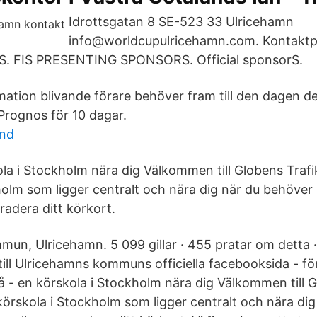
Idrottsgatan 8 SE-523 33 Ulricehamn
info@worldcupulricehamn.com. Kontaktp
. FIS PRESENTING SPONSORS. Official sponsorS.
formation blivande förare behöver fram till den dagen d
 Prognos för 10 dagar.
und
ola i Stockholm nära dig Välkommen till Globens Trafi
holm som ligger centralt och nära dig när du behöver 
radera ditt körkort.
un, Ulricehamn. 5 099 gillar · 455 pratar om detta · 
ill Ulricehamns kommuns officiella facebooksida - fö
på - en körskola i Stockholm nära dig Välkommen till 
 körskola i Stockholm som ligger centralt och nära di