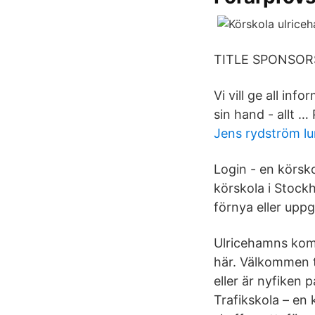
TITLE SPONSORS
Vi vill ge all in
sin hand - allt …
Jens rydström l
Login - en körsk
körskola i Stock
förnya eller uppg
Ulricehamns komm
här. Välkommen t
eller är nyfiken 
Trafikskola – en