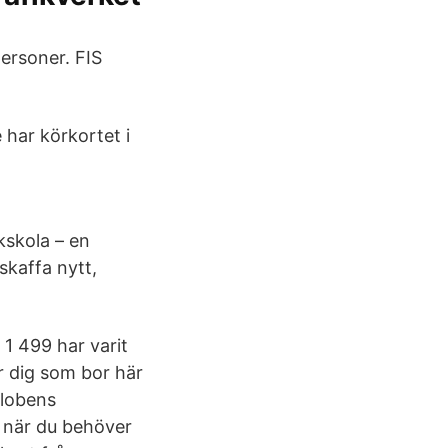
ersoner. FIS
e har körkortet i
kskola – en
skaffa nytt,
1 499 har varit
r dig som bor här
Globens
g när du behöver