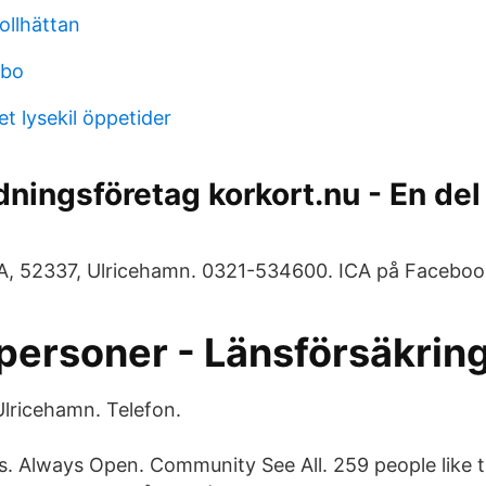
ollhättan
mbo
t lysekil öppetider
ldningsföretag korkort.nu - En del
, 52337, Ulricehamn. 0321-534600. ICA på Faceboo
personer - Länsförsäkrin
Ulricehamn. Telefon.
rs. Always Open. Community See All. 259 people like 