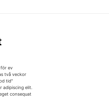
t
 för ev
as två veckor
od tid"
adipiscing elit.
, eget consequat