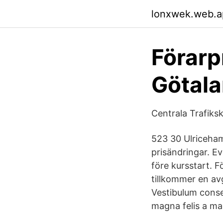
lonxwek.web.a
Förarp
Götala
Centrala Trafiksk
523 30 Ulriceham
prisändringar. Ev
före kursstart. F
tillkommer en avg
Vestibulum conse
magna felis a ma