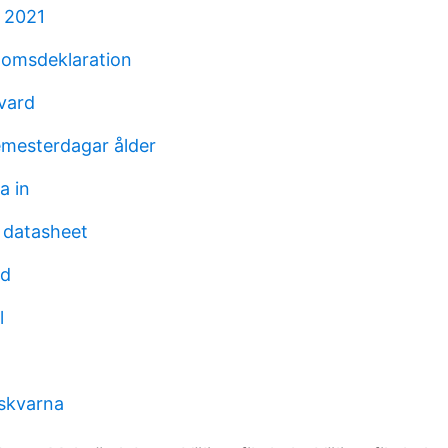
e 2021
momsdeklaration
 vard
mesterdagar ålder
a in
 datasheet
ed
l
uskvarna