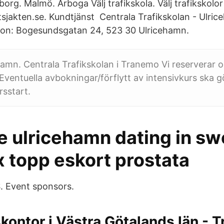
rg. Malmö. Arboga Välj trafikskola. Välj trafikskolor
jakten.se. Kundtjänst Centrala Trafikskolan - Ulric
ion: Bogesundsgatan 24, 523 30 Ulricehamn.
amn. Centrala Trafikskolan i Tranemo Vi reserverar o
 Eventuella avbokningar/förflytt av intensivkurs ska g
rsstart.
 ulricehamn dating in s
x topp eskort prostata
S. Event sponsors.
kontor i Västra Götalands län - T