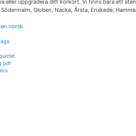
ya eller uppgradera ditt körkort. Vi finns bara ett ste
, Södermalm, Globen, Nacka, Årsta, Enskede, Hamma
men norsk
laga
uizlet
g pdf
ics