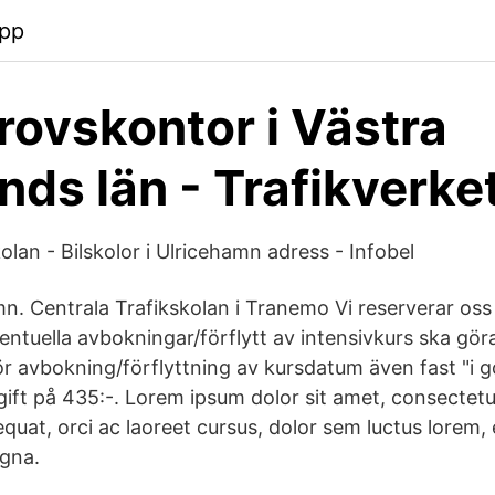
pp
rovskontor i Västra
nds län - Trafikverke
olan - Bilskolor i Ulricehamn adress - Infobel
n. Centrala Trafikskolan i Tranemo Vi reserverar oss
entuella avbokningar/förflytt av intensivkurs ska gör
ör avbokning/förflyttning av kursdatum även fast "i g
ift på 435:-. Lorem ipsum dolor sit amet, consectetur 
quat, orci ac laoreet cursus, dolor sem luctus lorem
gna.