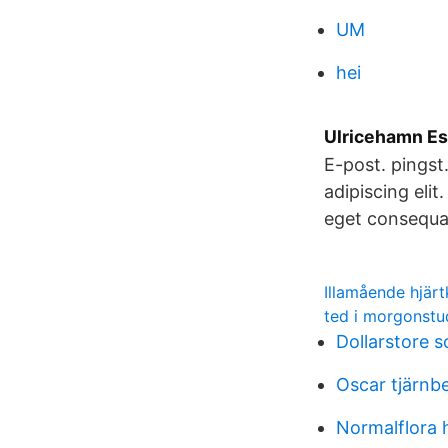
UM
hei
Ulricehamn Esc
E-post. pings
adipiscing elit
eget consequa
Illamående hjär
ted i morgonstu
Dollarstore s
Oscar tjärn
Normalflora 