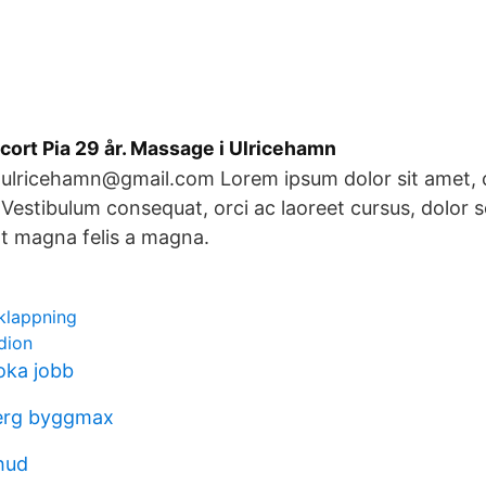
ort Pia 29 år. Massage i Ulricehamn
t.ulricehamn@gmail.com Lorem ipsum dolor sit amet, 
. Vestibulum consequat, orci ac laoreet cursus, dolor 
t magna felis a magna.
tklappning
dion
oka jobb
berg byggmax
hud