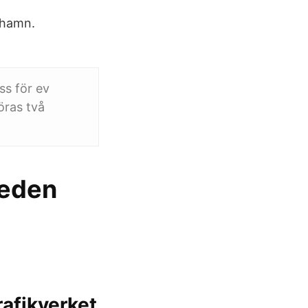
ehamn.
ss för ev
öras två
weden
rafikverket