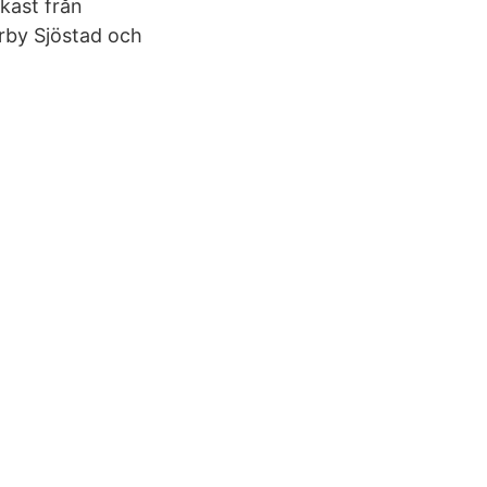
nkast från
rby Sjöstad och