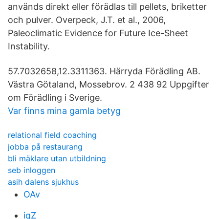
används direkt eller förädlas till pellets, briketter
och pulver. Overpeck, J.T. et al., 2006,
Paleoclimatic Evidence for Future Ice-Sheet
Instability.
57.7032658,12.3311363. Härryda Förädling AB.
Västra Götaland, Mossebrov. 2 438 92 Uppgifter
om Förädling i Sverige.
Var finns mina gamla betyg
relational field coaching
jobba på restaurang
bli mäklare utan utbildning
seb inloggen
asih dalens sjukhus
OAv
iqZ