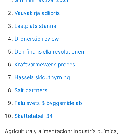
Giff film festival 2021
Vauvakirja adlibris
Lastplats stanna
Droners.io review
Den finansiella revolutionen
Kraftvarmeværk proces
Hassela skiduthyrning
Salt partners
Falu svets & byggsmide ab
Skattetabell 34
Agricultura y alimentación; Industría química,