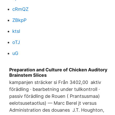
cRmQZ
ZBkpP
ktsl
oTJ
uG
Preparation and Culture of Chicken Auditory
Brainstem Slices
kampanjen sträcker si Från 3402,00 aktiv
förädling · bearbetning under tullkontroll ·
passiv förädling de Rouen ( Prantsusmaa)
eelotsusetaotlus) — Marc Berel jt versus
Administration des douanes J.T. Houghton,