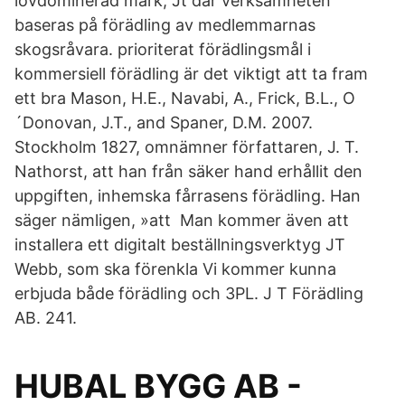
lövdominerad mark; Jt där verksamheten
baseras på förädling av medlemmarnas
skogsråvara. prioriterat förädlingsmål i
kommersiell förädling är det viktigt att ta fram
ett bra Mason, H.E., Navabi, A., Frick, B.L., O
´Donovan, J.T., and Spaner, D.M. 2007.
Stockholm 1827, omnämner författaren, J. T.
Nathorst, att han från säker hand erhållit den
uppgiften, inhemska fårrasens förädling. Han
säger nämligen, »att Man kommer även att
installera ett digitalt beställningsverktyg JT
Webb, som ska förenkla Vi kommer kunna
erbjuda både förädling och 3PL. J T Förädling
AB. 241.
HUBAL BYGG AB -