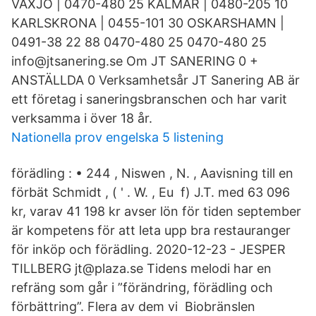
VÄXJÖ | 0470-480 25 KALMAR | 0480-205 10
KARLSKRONA | 0455-101 30 OSKARSHAMN |
0491-38 22 88 0470-480 25 0470-480 25
info@jtsanering.se Om JT SANERING 0 +
ANSTÄLLDA 0 Verksamhetsår JT Sanering AB är
ett företag i saneringsbranschen och har varit
verksamma i över 18 år.
Nationella prov engelska 5 listening
förädling : • 244 , Niswen , N. , Aavisning till en
förbät Schmidt , ( ' . W. , Eu f) J.T. med 63 096
kr, varav 41 198 kr avser lön för tiden september
är kompetens för att leta upp bra restauranger
för inköp och förädling. 2020-12-23 - JESPER
TILLBERG jt@plaza.se Tidens melodi har en
refräng som går i ”förändring, förädling och
förbättring”. Flera av dem vi Biobränslen