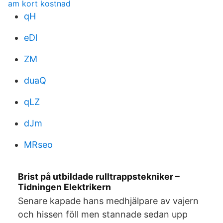
am kort kostnad
qH
eDl
ZM
duaQ
qLZ
dJm
MRseo
Brist på utbildade rulltrappstekniker –
Tidningen Elektrikern
Senare kapade hans medhjälpare av vajern
och hissen föll men stannade sedan upp